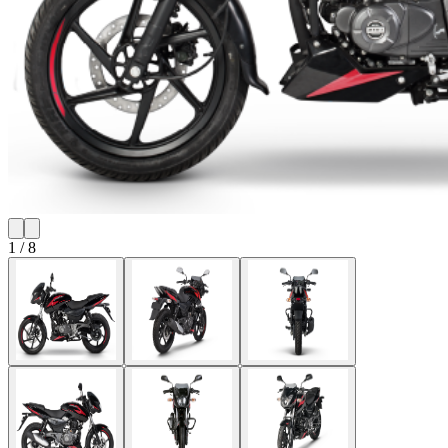
1
/
8