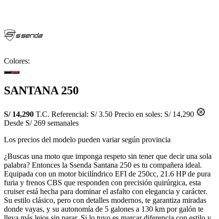
Colores:
SANTANA 250
S/ 14,290
T.C. Referencial: S/ 3.50
Precio en soles: S/ 14,290
Desde S/ 269 semanales
Los precios del modelo pueden variar según provincia
¿Buscas una moto que imponga respeto sin tener que decir una sola
palabra? Entonces la Ssenda Santana 250 es tu compañera ideal.
Equipada con un motor bicilíndrico EFI de 250cc, 21.6 HP de pura
furia y frenos CBS que responden con precisión quirúrgica, esta
cruiser está hecha para dominar el asfalto con elegancia y carácter.
Su estilo clásico, pero con detalles modernos, te garantiza miradas
donde vayas, y su autonomía de 5 galones a 130 km por galón te
lleva más lejos sin parar. Si lo tuyo es marcar diferencia con estilo y