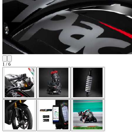
1
/
6