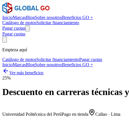
Inicio
Marcas
Blog
Sobre nosotros
Beneficios GO +
Catálogo de motos
Solicitar financiamiento
Pagar cuotas
Pagar cuotas
Empieza aquí
Catálogo de motos
Solicitar financiamiento
Pagar cuotas
Inicio
Marcas
Blog
Sobre nosotros
Beneficios GO +
Ver más beneficios
25%
Descuento en carreras técnicas 
Universidad Politécnica del Perú
Pago en tienda
Callao · Lima