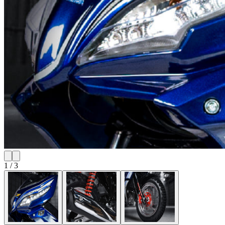
1
/
3