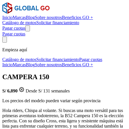
Inicio
Marcas
Blog
Sobre nosotros
Beneficios GO +
Catálogo de motos
Solicitar financiamiento
Pagar cuotas
Pagar cuotas
Empieza aquí
Catálogo de motos
Solicitar financiamiento
Pagar cuotas
Inicio
Marcas
Blog
Sobre nosotros
Beneficios GO +
CAMPERA 150
S/ 6,890
Desde S/ 131 semanales
Los precios del modelo pueden variar según provincia
Hola riders, Chispa al volante. Si buscas una moto versátil para tus
primeras aventuras todoterreno, la B52 Campera 150 es la elección
perfecta. Con su diseño Cross, esta ligera y resistente máquina está
lista para enfrentar cualquier terreno, y su funcionalidad también la