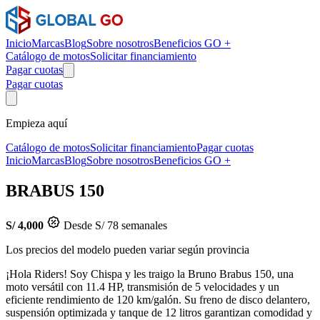
Inicio
Marcas
Blog
Sobre nosotros
Beneficios GO +
Catálogo de motos
Solicitar financiamiento
Pagar cuotas
Pagar cuotas
Empieza aquí
Catálogo de motos
Solicitar financiamiento
Pagar cuotas
Inicio
Marcas
Blog
Sobre nosotros
Beneficios GO +
BRABUS 150
S/ 4,000
Desde S/ 78 semanales
Los precios del modelo pueden variar según provincia
¡Hola Riders! Soy Chispa y les traigo la Bruno Brabus 150, una
moto versátil con 11.4 HP, transmisión de 5 velocidades y un
eficiente rendimiento de 120 km/galón. Su freno de disco delantero,
suspensión optimizada y tanque de 12 litros garantizan comodidad y