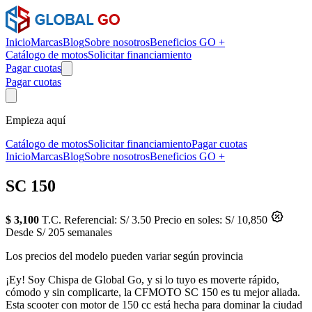
Inicio
Marcas
Blog
Sobre nosotros
Beneficios GO +
Catálogo de motos
Solicitar financiamiento
Pagar cuotas
Pagar cuotas
Empieza aquí
Catálogo de motos
Solicitar financiamiento
Pagar cuotas
Inicio
Marcas
Blog
Sobre nosotros
Beneficios GO +
SC 150
$ 3,100
T.C. Referencial: S/ 3.50
Precio en soles: S/ 10,850
Desde S/ 205 semanales
Los precios del modelo pueden variar según provincia
¡Ey! Soy Chispa de Global Go, y si lo tuyo es moverte rápido,
cómodo y sin complicarte, la CFMOTO SC 150 es tu mejor aliada.
Esta scooter con motor de 150 cc está hecha para dominar la ciudad