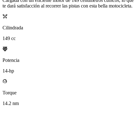
Cargada con un eficiente motor de
149
centímetros cúbicos, lo que
te dará satisfacción al recorrer las pistas con esta bella motocicleta.
Cilindrada
149
cc
Potencia
14
-hp
Torque
14.2
nm