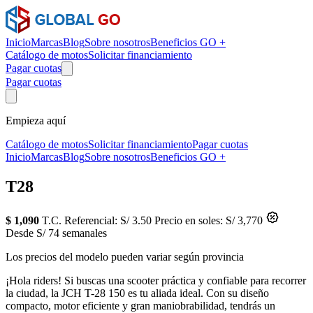
Inicio
Marcas
Blog
Sobre nosotros
Beneficios GO +
Catálogo de motos
Solicitar financiamiento
Pagar cuotas
Pagar cuotas
Empieza aquí
Catálogo de motos
Solicitar financiamiento
Pagar cuotas
Inicio
Marcas
Blog
Sobre nosotros
Beneficios GO +
T28
$ 1,090
T.C. Referencial: S/ 3.50
Precio en soles: S/ 3,770
Desde S/ 74 semanales
Los precios del modelo pueden variar según provincia
¡Hola riders! Si buscas una scooter práctica y confiable para recorrer
la ciudad, la JCH T-28 150 es tu aliada ideal. Con su diseño
compacto, motor eficiente y gran maniobrabilidad, tendrás un