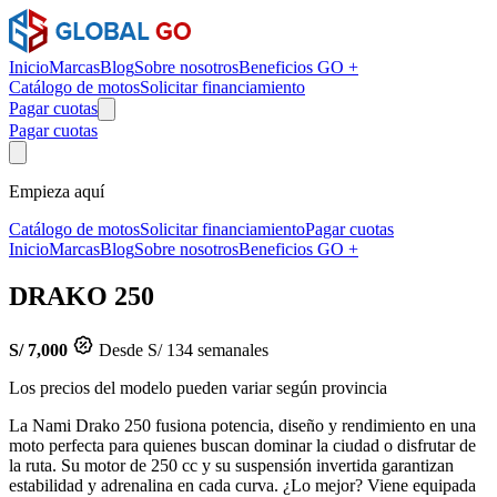
Inicio
Marcas
Blog
Sobre nosotros
Beneficios GO +
Catálogo de motos
Solicitar financiamiento
Pagar cuotas
Pagar cuotas
Empieza aquí
Catálogo de motos
Solicitar financiamiento
Pagar cuotas
Inicio
Marcas
Blog
Sobre nosotros
Beneficios GO +
DRAKO 250
S/ 7,000
Desde S/ 134 semanales
Los precios del modelo pueden variar según provincia
La Nami Drako 250 fusiona potencia, diseño y rendimiento en una
moto perfecta para quienes buscan dominar la ciudad o disfrutar de
la ruta. Su motor de 250 cc y su suspensión invertida garantizan
estabilidad y adrenalina en cada curva. ¿Lo mejor? Viene equipada