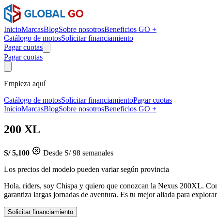
Inicio
Marcas
Blog
Sobre nosotros
Beneficios GO +
Catálogo de motos
Solicitar financiamiento
Pagar cuotas
Pagar cuotas
Empieza aquí
Catálogo de motos
Solicitar financiamiento
Pagar cuotas
Inicio
Marcas
Blog
Sobre nosotros
Beneficios GO +
200 XL
S/ 5,100
Desde S/ 98 semanales
Los precios del modelo pueden variar según provincia
Hola, riders, soy Chispa y quiero que conozcan la Nexus 200XL. Con 
garantiza largas jornadas de aventura. Es tu mejor aliada para explora
Solicitar financiamiento