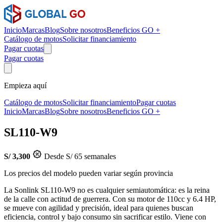
Inicio
Marcas
Blog
Sobre nosotros
Beneficios GO +
Catálogo de motos
Solicitar financiamiento
Pagar cuotas
Pagar cuotas
Empieza aquí
Catálogo de motos
Solicitar financiamiento
Pagar cuotas
Inicio
Marcas
Blog
Sobre nosotros
Beneficios GO +
SL110-W9
S/ 3,300
Desde S/ 65 semanales
Los precios del modelo pueden variar según provincia
La Sonlink SL110-W9 no es cualquier semiautomática: es la reina
de la calle con actitud de guerrera. Con su motor de 110cc y 6.4 HP,
se mueve con agilidad y precisión, ideal para quienes buscan
eficiencia, control y bajo consumo sin sacrificar estilo. Viene con