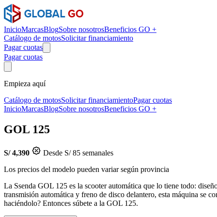
Inicio
Marcas
Blog
Sobre nosotros
Beneficios GO +
Catálogo de motos
Solicitar financiamiento
Pagar cuotas
Pagar cuotas
Empieza aquí
Catálogo de motos
Solicitar financiamiento
Pagar cuotas
Inicio
Marcas
Blog
Sobre nosotros
Beneficios GO +
GOL 125
S/ 4,390
Desde S/ 85 semanales
Los precios del modelo pueden variar según provincia
La Ssenda GOL 125 es la scooter automática que lo tiene todo: diseño 
transmisión automática y freno de disco delantero, esta máquina se con
haciéndolo? Entonces súbete a la GOL 125.