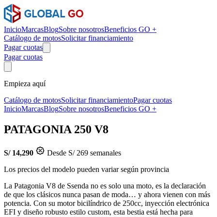
Inicio
Marcas
Blog
Sobre nosotros
Beneficios GO +
Catálogo de motos
Solicitar financiamiento
Pagar cuotas
Pagar cuotas
Empieza aquí
Catálogo de motos
Solicitar financiamiento
Pagar cuotas
Inicio
Marcas
Blog
Sobre nosotros
Beneficios GO +
PATAGONIA 250 V8
S/ 14,290
Desde S/ 269 semanales
Los precios del modelo pueden variar según provincia
La Patagonia V8 de Ssenda no es solo una moto, es la declaración
de que los clásicos nunca pasan de moda… y ahora vienen con más
potencia. Con su motor bicilíndrico de 250cc, inyección electrónica
EFI y diseño robusto estilo custom, esta bestia está hecha para