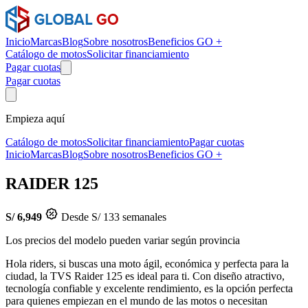
Inicio
Marcas
Blog
Sobre nosotros
Beneficios GO +
Catálogo de motos
Solicitar financiamiento
Pagar cuotas
Pagar cuotas
Empieza aquí
Catálogo de motos
Solicitar financiamiento
Pagar cuotas
Inicio
Marcas
Blog
Sobre nosotros
Beneficios GO +
RAIDER 125
S/ 6,949
Desde S/ 133 semanales
Los precios del modelo pueden variar según provincia
Hola riders, si buscas una moto ágil, económica y perfecta para la
ciudad, la TVS Raider 125 es ideal para ti. Con diseño atractivo,
tecnología confiable y excelente rendimiento, es la opción perfecta
para quienes empiezan en el mundo de las motos o necesitan