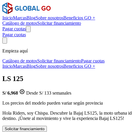
Inicio
Marcas
Blog
Sobre nosotros
Beneficios GO +
Catálogo de motos
Solicitar financiamiento
Pagar cuotas
Pagar cuotas
Empieza aquí
Catálogo de motos
Solicitar financiamiento
Pagar cuotas
Inicio
Marcas
Blog
Sobre nosotros
Beneficios GO +
LS 125
S/ 6,968
Desde S/ 133 semanales
Los precios del modelo pueden variar según provincia
Hola Riders, soy Chispa. Descubre la Bajaj LS125, la moto urbana ideal
destino. ¡Únete al movimiento y vive la experiencia Bajaj LS125!
Solicitar financiamiento