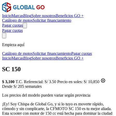
Inicio
Marcas
Blog
Sobre nosotros
Beneficios GO +
Catálogo de motos
Solicitar financiamiento
Pagar cuotas
Pagar cuotas
Empieza aquí
Catálogo de motos
Solicitar financiamiento
Pagar cuotas
Inicio
Marcas
Blog
Sobre nosotros
Beneficios GO +
SC 150
$ 3,100
T.C. Referencial: S/ 3.50
Precio en soles: S/ 10,850
Desde S/ 205 semanales
Los precios del modelo pueden variar según provincia
¡Ey! Soy Chispa de Global Go, y si lo tuyo es moverte rápido,
cómodo y sin complicarte, la CFMOTO SC 150 es tu mejor aliada.
Esta scooter con motor de 150 cc está hecha para dominar la ciudad