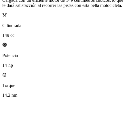
Cargada con un eficiente motor de
149
centímetros cúbicos, lo que
te dará satisfacción al recorrer las pistas con esta bella motocicleta.
Cilindrada
149
cc
Potencia
14
-hp
Torque
14.2
nm