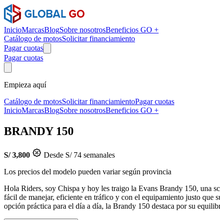
Inicio
Marcas
Blog
Sobre nosotros
Beneficios GO +
Catálogo de motos
Solicitar financiamiento
Pagar cuotas
Pagar cuotas
Empieza aquí
Catálogo de motos
Solicitar financiamiento
Pagar cuotas
Inicio
Marcas
Blog
Sobre nosotros
Beneficios GO +
BRANDY 150
S/ 3,800
Desde S/ 74 semanales
Los precios del modelo pueden variar según provincia
Hola Riders, soy Chispa y hoy les traigo la Evans Brandy 150, una sc
fácil de manejar, eficiente en tráfico y con el equipamiento justo que
opción práctica para el día a día, la Brandy 150 destaca por su equili