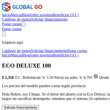
Inicio
Marcas
Blog
Sobre nosotros
Beneficios GO +
Catálogo de motos
Solicitar financiamiento
Pagar cuotas
Pagar cuotas
Empieza aquí
Catálogo de motos
Solicitar financiamiento
Pagar cuotas
Inicio
Marcas
Blog
Sobre nosotros
Beneficios GO +
ECO DELUXE 100
$ 1,350
T.C. Referencial: S/ 3.50
Precio en soles: S/ 4,793
Desde 
Los precios del modelo pueden variar según provincia
Hola Riders, soy Chispa. Sé el héroe del ahorro con la Eco Deluxe, l
largos sin sacrificar desempeño, mientras que el sistema i3s optimiza
Solicitar financiamiento