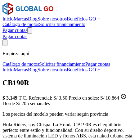
Inicio
Marcas
Blog
Sobre nosotros
Beneficios GO +
Catálogo de motos
Solicitar financiamiento
Pagar cuotas
Pagar cuotas
Empieza aquí
Catálogo de motos
Solicitar financiamiento
Pagar cuotas
Inicio
Marcas
Blog
Sobre nosotros
Beneficios GO +
CB190R
$ 3,149
T.C. Referencial: S/ 3.50
Precio en soles: S/ 10,864
Desde S/ 205 semanales
Los precios del modelo pueden variar según provincia
Hola Riders, soy Chispa. La Honda CB190R es el equilibrio
perfecto entre estilo y funcionalidad. Con su diseño deportivo,
sistema de iluminación LED y frenos ABS, esta naked urbana está