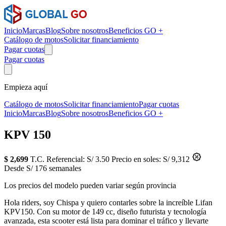
Inicio
Marcas
Blog
Sobre nosotros
Beneficios GO +
Catálogo de motos
Solicitar financiamiento
Pagar cuotas
Pagar cuotas
Empieza aquí
Catálogo de motos
Solicitar financiamiento
Pagar cuotas
Inicio
Marcas
Blog
Sobre nosotros
Beneficios GO +
KPV 150
$ 2,699
T.C. Referencial: S/ 3.50
Precio en soles: S/ 9,312
Desde S/ 176 semanales
Los precios del modelo pueden variar según provincia
Hola riders, soy Chispa y quiero contarles sobre la increíble Lifan
KPV150. Con su motor de 149 cc, diseño futurista y tecnología
avanzada, esta scooter está lista para dominar el tráfico y llevarte