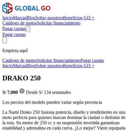
Inicio
Marcas
Blog
Sobre nosotros
Beneficios GO +
Catálogo de motos
Solicitar financiamiento
Pagar cuotas
Pagar cuotas
Empieza aquí
Catálogo de motos
Solicitar financiamiento
Pagar cuotas
Inicio
Marcas
Blog
Sobre nosotros
Beneficios GO +
DRAKO 250
S/ 7,000
Desde S/ 134 semanales
Los precios del modelo pueden variar según provincia
La Nami Drako 250 fusiona potencia, diseño y rendimiento en una
moto perfecta para quienes buscan dominar la ciudad o disfrutar de
la ruta. Su motor de 250 cc y su suspensión invertida garantizan
estabilidad y adrenalina en cada curva. ¿Lo mejor? Viene equipada